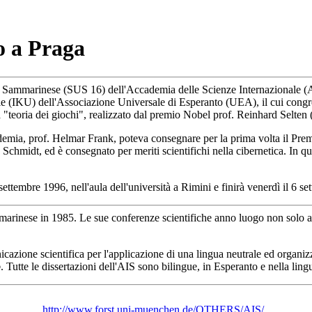
o a Praga
ria Sammarinese (SUS 16) dell'Accademia delle Scienze Internazionale (
nale (IKU) dell'Associazione Universale di Esperanto (UEA), il cui con
ma "teoria dei giochi", realizzato dal premio Nobel prof. Reinhard Selten
ademia, prof. Helmar Frank, poteva consegnare per la prima volta il Pre
chmidt, ed è consegnato per meriti scientifichi nella cibernetica. In qu
ettembre 1996, nell'aula dell'università a Rimini e finirà venerdì il 6 
rinese in 1985. Le sue conferenze scientifiche anno luogo non solo a S
cazione scientifica per l'applicazione di una lingua neutrale ed organiz
o
. Tutte le dissertazioni dell'AIS sono bilingue, in Esperanto e nella ling
http://www.forst.uni-muenchen.de/OTHERS/AIS/
.