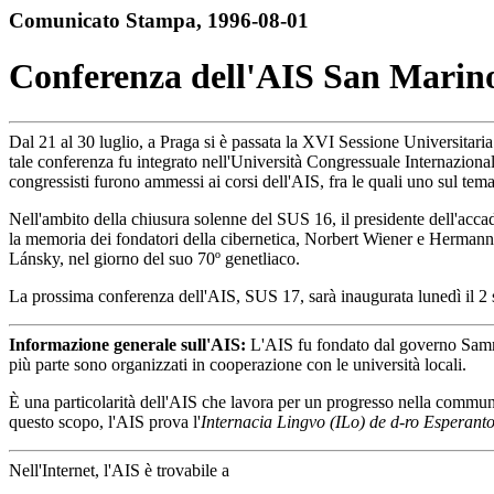
Comunicato Stampa, 1996-08-01
Conferenza dell'AIS San Marin
Dal 21 al 30 luglio, a Praga si è passata la XVI Sessione Universita
tale conferenza fu integrato nell'Università Congressuale Internazio
congressisti furono ammessi ai corsi dell'AIS, fra le quali uno sul te
Nell'ambito della chiusura solenne del SUS 16, il presidente dell'acc
la memoria dei fondatori della cibernetica, Norbert Wiener e Hermann S
Lánsky, nel giorno del suo 70º genetliaco.
La prossima conferenza dell'AIS, SUS 17, sarà inaugurata lunedì il 2 s
Informazione generale sull'AIS:
L'AIS fu fondato dal governo Samma
più parte sono organizzati in cooperazione con le università locali.
È una particolarità dell'AIS che lavora per un progresso nella communi
questo scopo, l'AIS prova l'
Internacia Lingvo (ILo) de d-ro Esperant
Nell'Internet, l'AIS è trovabile a