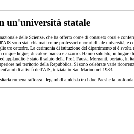
n un'università statale
azionale delle Scienze, che ha offerto come di consueto corsi e confere
ell'AIS sono stati chiamati come professori onorari di tale università, e
ie tre cattedre. La cerimonia di istituzione del dipartimento si è svolta
a in cinque lingue, di colore bianco e azzurro. Hanno salutato, in lingue
 ed applaudito è stato il saluto della Prof. Fausta Morganti, portato, in i
superiore nel territorio della Repubblica. Si sono celebrate varie ricorrenz
ent'anni di attività dell'AIS, iniziata in San Marino nel 1983.
rsitaria rumena rafforza i legami di amicizia tra i due Paesi e la profon